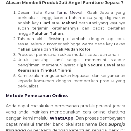
Alasan Membeli Produk Jati Angel Furniture Jepara ?
Desain Sofa
Kursi Tamu Mewah
Klasik Jepara yang
berkualitas tinggi, karena bahan baku yang digunakan
adalah kayu
Jati
atau
Mahoni
perhutani yang kayunya
sudah terjamin ketahanannya dan dapat bertahan
hingga
Puluhan Tahun
.
Tahapan akhir finishing ditambahi dengan top coat
sesuai selera customer sehingga warna pada kayu akan
Tahan Lama
dan
Tidak Mudah Kotor
.
Prosedur pemesanan cukup mudah, cepat dan aman.
Untuk packing kami sangat memenuhi standar
pengiriman, memenuhi syarat
H
igh Secure Level
atau
K
eamanan Tingkat Tinggi
.
Kami selalu mengutamakan kepuasan dan kenyamanan
kepada konsumen dengan memberikan produk yang
berkualitas.
Metode Pemesanan Online.
Anda dapat melakukan pemesanan produk perabot jepara
yang anda inginkan menggunakan cara online chatting
dengan kami melalui
WhatsApp
. Dan proses pembayaran
dapat melalui transfer bank lokal atas nama Bos
Suprojo
Erlangga
owner kami dengan ketentuan sebagai berikut :