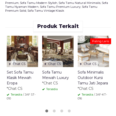
Premium
,
Sofa Tamu Modern Stylish
,
Sofa Tamu Natural Minimalis
,
Sofa
Tamu Nyaman Modern
,
Sofa Tamu Premium Luxury
,
Sofa Tamu
Premium Solid
,
Sofa Tamu Vintage Klasik
Produk Terkait
S
Paling Laris
E
N
H
*
Chat CS
Chat CS
Chat CS
Set Sofa Tamu
Sofa Tamu
Sofa Minimalis
0
Klasik Mewah
Mewah Luxury
Outdoor Kursi
Eropa
*Chat CS
Tamu Jati Jepara
*Chat CS
*Chat CS
Tersedia
Tersedia
/ JAF ST-
Tersedia
/ JAF-KT-
010
016