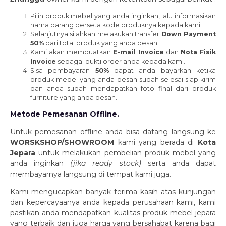
Pilih produk mebel yang anda inginkan, lalu informasikan
nama barang berseta kode produknya kepada kami.
Selanjutnya silahkan melakukan transfer
D
own Payment
50%
dari total produk yang anda pesan.
Kami akan membuatkan
E
-mail Invoice
dan
N
ota Fisik
Invoice
sebagai bukti order anda kepada kami.
Sisa pembayaran
50%
dapat anda bayarkan ketika
produk mebel yang anda pesan sudah selesai siap kirim
dan anda sudah mendapatkan foto final dari produk
furniture yang anda pesan.
Metode Pemesanan Offline.
Untuk pemesanan offline anda bisa datang langsung ke
WORSKSHOP/SHOWROOM
kami yang berada di
Kota
Jepara
untuk melakukan pembelian produk mebel yang
anda inginkan
(jika ready stock)
serta anda dapat
membayarnya langsung di tempat kami juga.
Kami mengucapkan banyak terima kasih atas kunjungan
dan kepercayaanya anda kepada perusahaan kami, kami
pastikan anda mendapatkan kualitas produk mebel jepara
yang terbaik dan juga harga yang bersahabat karena bagi