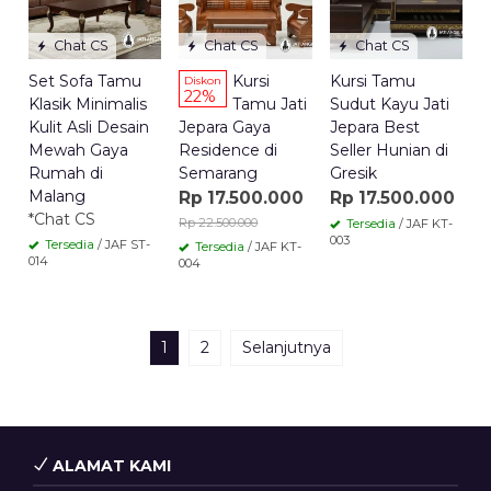
Chat CS
Chat CS
Chat CS
Set Sofa Tamu
Kursi
Kursi Tamu
Diskon
22%
Klasik Minimalis
Tamu Jati
Sudut Kayu Jati
Kulit Asli Desain
Jepara Gaya
Jepara Best
Mewah Gaya
Residence di
Seller Hunian di
Rumah di
Semarang
Gresik
Malang
Rp 17.500.000
Rp 17.500.000
*Chat CS
Rp 22.500.000
Tersedia
/ JAF KT-
003
Tersedia
/ JAF ST-
Tersedia
/ JAF KT-
014
004
1
2
Selanjutnya
ALAMAT KAMI