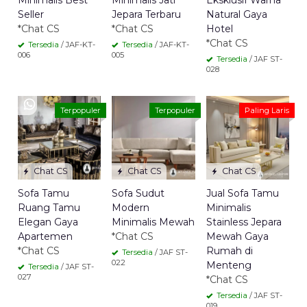
Minimalis Best
Minimalis Jati
Eksklusif Warna
Seller
Jepara Terbaru
Natural Gaya
*Chat CS
*Chat CS
Hotel
*Chat CS
Tersedia
/ JAF-KT-
Tersedia
/ JAF-KT-
006
005
Tersedia
/ JAF ST-
028
Terpopuler
Terpopuler
Paling Laris
Chat CS
Chat CS
Chat CS
Sofa Tamu
Sofa Sudut
Jual Sofa Tamu
Ruang Tamu
Modern
Minimalis
Elegan Gaya
Minimalis Mewah
Stainless Jepara
Apartemen
*Chat CS
Mewah Gaya
*Chat CS
Rumah di
Tersedia
/ JAF ST-
022
Menteng
Tersedia
/ JAF ST-
027
*Chat CS
Tersedia
/ JAF ST-
019