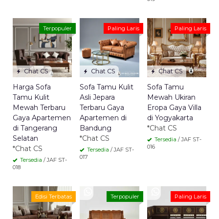
Terpopuler
Paling Laris
Paling Laris
Chat CS
Chat CS
Chat CS
Harga Sofa
Sofa Tamu Kulit
Sofa Tamu
Tamu Kulit
Asli Jepara
Mewah Ukiran
Mewah Terbaru
Terbaru Gaya
Eropa Gaya Villa
Gaya Apartemen
Apartemen di
di Yogyakarta
di Tangerang
Bandung
*Chat CS
Selatan
*Chat CS
Tersedia
/ JAF ST-
016
*Chat CS
Tersedia
/ JAF ST-
017
Tersedia
/ JAF ST-
018
Edisi Terbatas
Terpopuler
Paling Laris