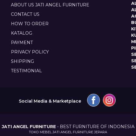
A
ABOUT US JATI ANGEL FURNITURE
A
CONTACT US
A
B
HOW TO ORDER
K
KATALOG
K
M
PAYMENT
P
PRIVACY POLICY
S
S
SHIPPING
S
TESTIMONIAL
Social Media & Marketplace
JATI ANGEL FURNITURE
- BEST FURNITURE OF INDONESIA
TOKO MEBEL JATI ANGEL FURNITURE JEPARA