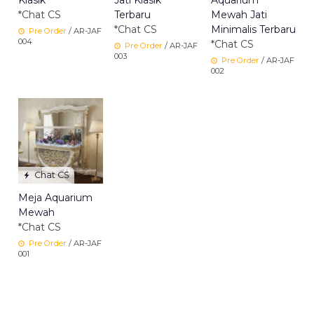
Klasik
Jati Klasik
Aquarium
*Chat CS
Terbaru
Mewah Jati
*Chat CS
Minimalis Terbaru
Pre Order
/ AR-JAF
004
*Chat CS
Pre Order
/ AR-JAF
003
Pre Order
/ AR-JAF
002
Chat CS
Meja Aquarium
Mewah
*Chat CS
Pre Order
/ AR-JAF
001