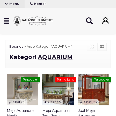
Menu
Kontak
Beranda
»
Arsip Kategori "AQUARIUM"
Kategori
AQUARIUM
Terpopuler
Paling Laris
Terpopuler
Chat CS
Chat CS
Chat CS
Meja Aquarium
Meja Aquarium
Jual Meja