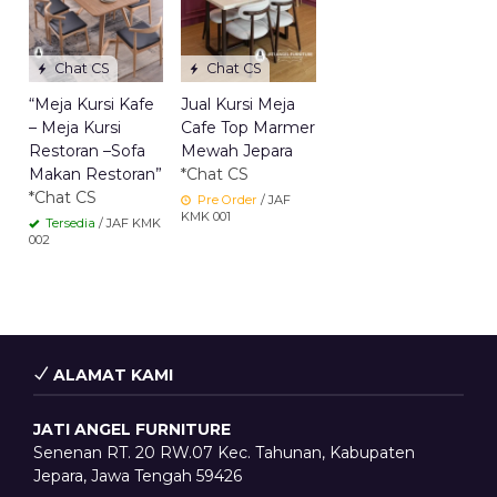
Chat CS
Chat CS
“Meja Kursi Kafe
Jual Kursi Meja
– Meja Kursi
Cafe Top Marmer
Restoran –Sofa
Mewah Jepara
Makan Restoran”
*Chat CS
*Chat CS
Pre Order
/ JAF
KMK 001
Tersedia
/ JAF KMK
002
ALAMAT KAMI
JATI ANGEL FURNITURE
Senenan RT. 20 RW.07 Kec. Tahunan, Kabupaten
Jepara, Jawa Tengah 59426