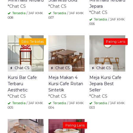
Minimalis Terbaru
Stainless Gold
Minimalis Terbaru
*Chat CS
*Chat CS
Jepara
*Chat CS
Tersedia
/ JAF KMK
Tersedia
/ JAF KMK
008
007
Tersedia
/ JAF KMK
006
Edisi Terbatas
Paling Laris
Chat CS
Chat CS
Chat CS
Kursi Bar Cafe
Meja Makan 4
Meja Kursi Cafe
Terbaru
Kursi Cafe Rotan
Jepara Best
Aesthetic
Sintetik
Seller
*Chat CS
*Chat CS
*Chat CS
Tersedia
/ JAF KMK
Tersedia
/ JAF KMK
Tersedia
/ JAF KMK
005
004
003
Paling Laris