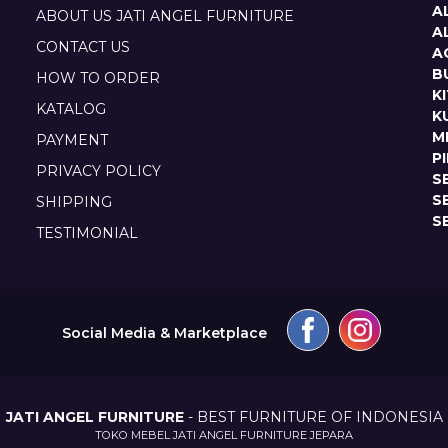
A
ABOUT US JATI ANGEL FURNITURE
A
CONTACT US
A
B
HOW TO ORDER
K
KATALOG
K
M
PAYMENT
P
PRIVACY POLICY
S
S
SHIPPING
S
TESTIMONIAL
Social Media & Marketplace
JATI ANGEL FURNITURE
- BEST FURNITURE OF INDONESIA
TOKO MEBEL JATI ANGEL FURNITURE JEPARA