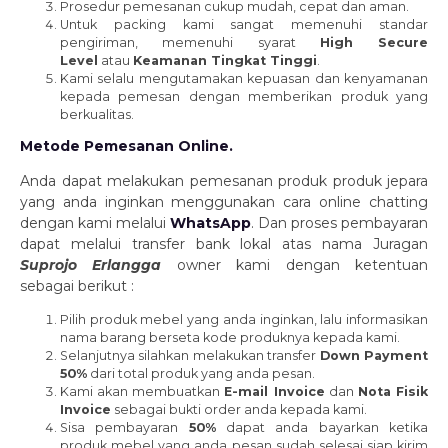
Prosedur pemesanan cukup mudah, cepat dan aman.
Untuk packing kami sangat memenuhi standar
pengiriman, memenuhi syarat
H
igh Secure
Level
atau
K
eamanan Tingkat Tinggi
.
Kami selalu mengutamakan kepuasan dan kenyamanan
kepada pemesan dengan memberikan produk yang
berkualitas.
Metode Pemesanan Online.
Anda dapat melakukan pemesanan produk produk jepara
yang anda inginkan menggunakan cara online chatting
dengan kami melalui
WhatsApp
. Dan proses pembayaran
dapat melalui transfer bank lokal atas nama Juragan
Suprojo Erlangga
owner kami dengan ketentuan
sebagai berikut :
Pilih produk mebel yang anda inginkan, lalu informasikan
nama barang berseta kode produknya kepada kami.
Selanjutnya silahkan melakukan transfer
D
own Payment
50%
dari total produk yang anda pesan.
Kami akan membuatkan
E
-mail Invoice
dan
N
ota Fisik
Invoice
sebagai bukti order anda kepada kami.
Sisa pembayaran
50%
dapat anda bayarkan ketika
produk mebel yang anda pesan sudah selesai siap kirim