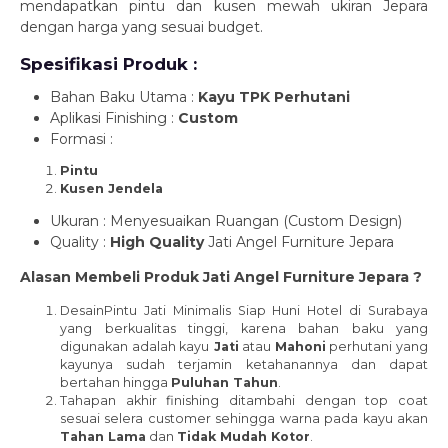
mendapatkan pintu dan kusen mewah ukiran Jepara
dengan harga yang sesuai budget.
Spesifikasi Produk :
Bahan Baku Utama :
Kayu TPK Perhutani
Aplikasi Finishing :
Custom
Formasi :
Pintu
Kusen Jendela
Ukuran : Menyesuaikan Ruangan (Custom Design)
Quality :
High Quality
Jati Angel Furniture Jepara
Alasan Membeli Produk Jati Angel Furniture Jepara ?
DesainPintu Jati Minimalis Siap Huni Hotel di Surabaya
yang berkualitas tinggi, karena bahan baku yang
digunakan adalah kayu
Jati
atau
Mahoni
perhutani yang
kayunya sudah terjamin ketahanannya dan dapat
bertahan hingga
Puluhan Tahun
.
Tahapan akhir finishing ditambahi dengan top coat
sesuai selera customer sehingga warna pada kayu akan
Tahan Lama
dan
Tidak Mudah Kotor
.