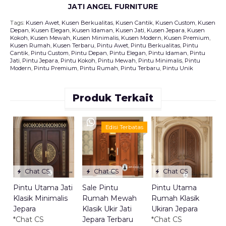
JATI ANGEL FURNITURE
Tags:
Kusen Awet
,
Kusen Berkualitas
,
Kusen Cantik
,
Kusen Custom
,
Kusen
Depan
,
Kusen Elegan
,
Kusen Idaman
,
Kusen Jati
,
Kusen Jepara
,
Kusen
Kokoh
,
Kusen Mewah
,
Kusen Minimalis
,
Kusen Modern
,
Kusen Premium
,
Kusen Rumah
,
Kusen Terbaru
,
Pintu Awet
,
Pintu Berkualitas
,
Pintu
Cantik
,
Pintu Custom
,
Pintu Depan
,
Pintu Elegan
,
Pintu Idaman
,
Pintu
Jati
,
Pintu Jepara
,
Pintu Kokoh
,
Pintu Mewah
,
Pintu Minimalis
,
Pintu
Modern
,
Pintu Premium
,
Pintu Rumah
,
Pintu Terbaru
,
Pintu Unik
Produk Terkait
D
Edisi Terbatas
P
H
T
S
Chat CS
Chat CS
Chat CS
*
Pintu Utama Jati
Sale Pintu
Pintu Utama
Klasik Minimalis
Rumah Mewah
Rumah Klasik
Jepara
Klasik Ukir Jati
Ukiran Jepara
*Chat CS
Jepara Terbaru
*Chat CS