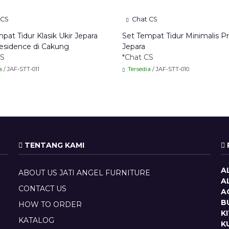
 CS
Chat CS
pat Tidur Klasik Ukir Jepara
Set Tempat Tidur Minimalis 
esidence di Cakung
Jepara
CS
*Chat CS
a
/ JAF-STT-011
Tersedia
/ JAF-STT-010
TENTANG KAMI
A
ABOUT US JATI ANGEL FURNITURE
A
CONTACT US
A
B
HOW TO ORDER
K
KATALOG
K