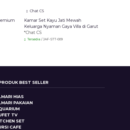
Chat CS
Premium
Kamar Set Kayu Jati Mewah
Keluarga Nyaman Gaya Villa di Garut
*Chat CS
Tersedia
/ JAF-STT-009
PRODUK BEST SELLER
LMARI HIAS
LMARI PAKAIAN
QUARIUM
UFET TV
ITCHEN SET
URSI CAFE