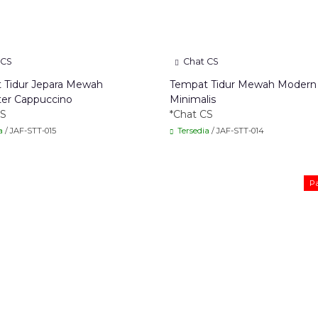
 CS
Chat CS
 Tidur Jepara Mewah
Tempat Tidur Mewah Modern 
ter Cappuccino
Minimalis
CS
*Chat CS
a
/ JAF-STT-015
Tersedia
/ JAF-STT-014
Pa