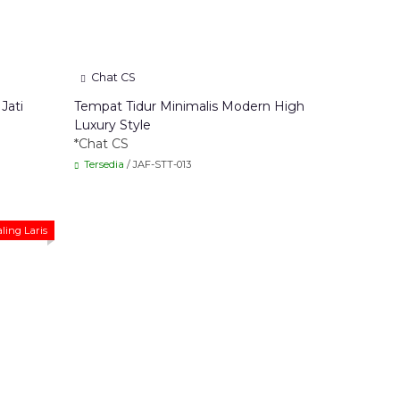
Chat CS
Jati
Tempat Tidur Minimalis Modern High
Luxury Style
*Chat CS
Tersedia
/ JAF-STT-013
ling Laris