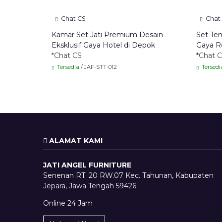
Chat CS
Chat
Kamar Set Jati Premium Desain
Set Tem
Eksklusif Gaya Hotel di Depok
Gaya R
*Chat CS
*Chat 
Tersedia
/ JAF-STT-012
Tersedi
ALAMAT KAMI
JATI ANGEL FURNITURE
Senenan RT. 20 RW.07 Kec. Tahunan, Kabupaten
Jepara, Jawa Tengah 59426
Online 24 Jam