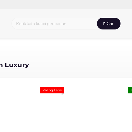
Cari
m Luxury
Paling Laris
T