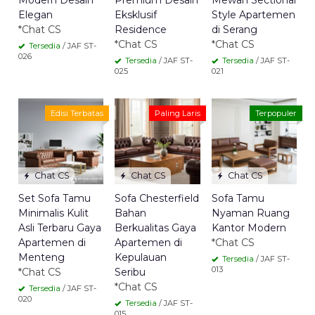
Modern Desain
Premium Desain
Mewah Sectional
Elegan
Eksklusif
Style Apartemen
*Chat CS
Residence
di Serang
*Chat CS
*Chat CS
Tersedia
/ JAF ST-
026
Tersedia
/ JAF ST-
Tersedia
/ JAF ST-
025
021
Edisi Terbatas
Paling Laris
Terpopuler
Chat CS
Chat CS
Chat CS
Set Sofa Tamu
Sofa Chesterfield
Sofa Tamu
Minimalis Kulit
Bahan
Nyaman Ruang
Asli Terbaru Gaya
Berkualitas Gaya
Kantor Modern
Apartemen di
Apartemen di
*Chat CS
Menteng
Kepulauan
Tersedia
/ JAF ST-
013
*Chat CS
Seribu
*Chat CS
Tersedia
/ JAF ST-
020
Tersedia
/ JAF ST-
015