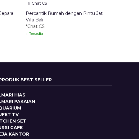
Chat CS
Jepara
Percantik Rumah dengan Pintu Jati
Villa Bali
*Chat CS
Tersedia
PRODUK BEST SELLER
LMARI HIAS
LMARI PAKAIAN
QUARIUM
UFET TV
ITCHEN SET
URSI CAFE
EJA KANTOR