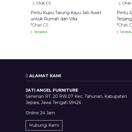
Chat CS
Chat
Pintu Kupu Tarung Kayu Jati Awet
Pintu J
untuk Rumah dan Villa
Terjan
*Chat CS
*Chat 
Tersedia
Tersedi
ALAMAT KAMI
JATI ANGEL FURNITURE
Senenan RT. 20 RW.07 Kec. Tahunan, Kabupaten
Jepara, Jawa Tengah 59426
Online 24 Jam
Hubungi Kami