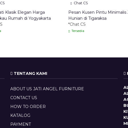
 CS
Chat CS
ati Klasik Elegan Harga
Pesan Kusen Pintu Minimalis 
gkau Rumah di Yogyakarta
Hunian di Tigaraksa
CS
*Chat CS
a
Tersedia
TENTANG KAMI
A
ABOUT US JATI ANGEL FURNITURE
A
CONTACT US
A
B
HOW TO ORDER
K
KATALOG
K
M
PAYMENT