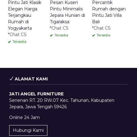
Pintu Jati Klasik
Pesan Kusen
Percantik
Elegan Harga
Pintu Minimalis
Rumah dengan
Terjangkau
Jepara Hunian di
Pintu Jati Villa
Rumah di
Tigaraksa
Bali
Yogyakarta
*Chat CS
*Chat CS
*Chat CS
Tersedia
Tersedia
Tersedia
ALAMAT KAMI
JATI ANGEL FURNITURE
Senenan RT. 20 RW.07 Kec. Tahunan, Kabupaten
Jepara, Jawa Tengah 59426
Online 24 Jam
Hubungi Kami