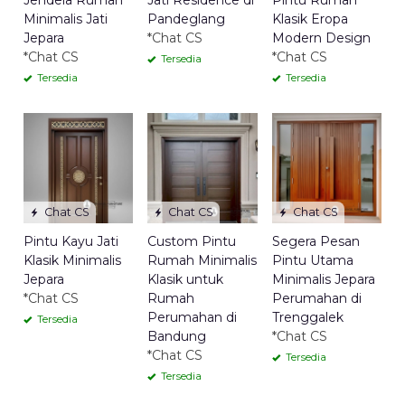
Jendela Rumah
Jati Residence di
Pintu Rumah
Minimalis Jati
Pandeglang
Klasik Eropa
Jepara
*Chat CS
Modern Design
*Chat CS
*Chat CS
Tersedia
Tersedia
Tersedia
Chat CS
Chat CS
Chat CS
Pintu Kayu Jati
Custom Pintu
Segera Pesan
Klasik Minimalis
Rumah Minimalis
Pintu Utama
Jepara
Klasik untuk
Minimalis Jepara
*Chat CS
Rumah
Perumahan di
Perumahan di
Trenggalek
Tersedia
Bandung
*Chat CS
*Chat CS
Tersedia
Tersedia