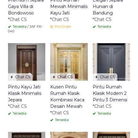
Premium Jepara
Pintu Rumah
Elegan Jepara
Gaya Villa di
Mewah Minimalis
Hunian di
Bondowoso
Kayu Jati
Bandung
*Chat CS
*Chat CS
*Chat CS
Tersedia
/ JAF PK-
Pre Order
Tersedia
040
Chat CS
Chat CS
Chat CS
Pintu Kayu Jati
Kusen Pintu
Pintu Rumah
Klasik Minimalis
Rumah Klasik
Klasik Modern 2
Jepara
Kombinasi Kaca
Pintu 3 Dimensi
*Chat CS
Desain Mewah
*Chat CS
*Chat CS
Tersedia
Tersedia
Tersedia