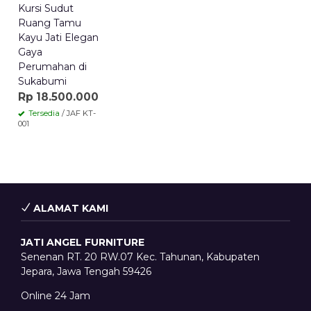
Kursi Sudut
Ruang Tamu
Kayu Jati Elegan
Gaya
Perumahan di
Sukabumi
Rp 18.500.000
Tersedia
/ JAF KT-
001
ALAMAT KAMI
JATI ANGEL FURNITURE
Senenan RT. 20 RW.07 Kec. Tahunan, Kabupaten
Jepara, Jawa Tengah 59426
Online 24 Jam