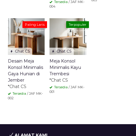
Tersedia
/ JAF MK-
004
Paling Laris
Terpopuler
Chat CS
Chat CS
Desain Meja
Meja Konsol
Konsol Minimalis
Minimalis Kayu
Gaya Hunian di
Trembesi
Jember
*Chat CS
*Chat CS
Tersedia
/ JAF MK-
001
Tersedia
/ JAF MK-
002
ALAMAT KAMI