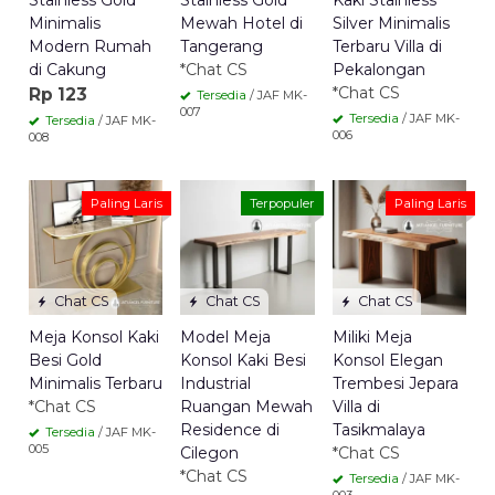
Stainless Gold
Stainless Gold
Kaki Stainless
Minimalis
Mewah Hotel di
Silver Minimalis
Modern Rumah
Tangerang
Terbaru Villa di
di Cakung
*Chat CS
Pekalongan
*Chat CS
Rp 123
Tersedia
/ JAF MK-
007
Tersedia
/ JAF MK-
Tersedia
/ JAF MK-
006
008
Paling Laris
Terpopuler
Paling Laris
Chat CS
Chat CS
Chat CS
Meja Konsol Kaki
Model Meja
Miliki Meja
Besi Gold
Konsol Kaki Besi
Konsol Elegan
Minimalis Terbaru
Industrial
Trembesi Jepara
*Chat CS
Ruangan Mewah
Villa di
Residence di
Tasikmalaya
Tersedia
/ JAF MK-
005
Cilegon
*Chat CS
*Chat CS
Tersedia
/ JAF MK-
003