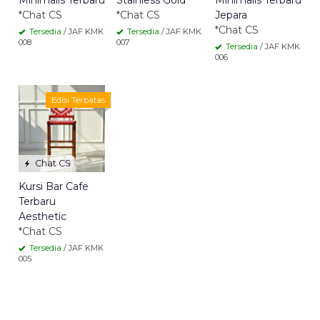
Minimalis Terbaru
Stainless Gold
Minimalis Terbaru
*Chat CS
*Chat CS
Jepara
*Chat CS
Tersedia
/ JAF KMK
Tersedia
/ JAF KMK
008
007
Tersedia
/ JAF KMK
006
Edisi Terbatas
Chat CS
Kursi Bar Cafe
Terbaru
Aesthetic
*Chat CS
Tersedia
/ JAF KMK
005