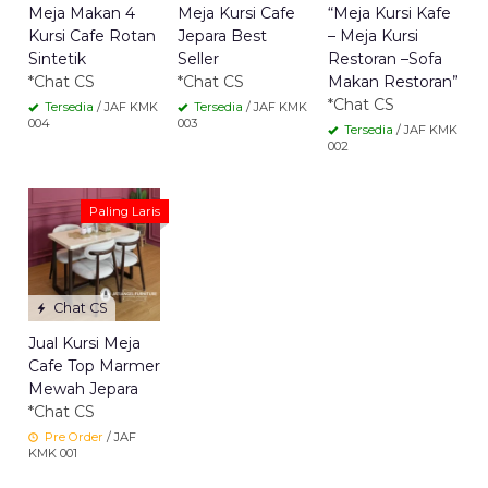
Meja Makan 4
Meja Kursi Cafe
“Meja Kursi Kafe
Kursi Cafe Rotan
Jepara Best
– Meja Kursi
Sintetik
Seller
Restoran –Sofa
*Chat CS
*Chat CS
Makan Restoran”
*Chat CS
Tersedia
/ JAF KMK
Tersedia
/ JAF KMK
004
003
Tersedia
/ JAF KMK
002
Paling Laris
Chat CS
Jual Kursi Meja
Cafe Top Marmer
Mewah Jepara
*Chat CS
Pre Order
/ JAF
KMK 001